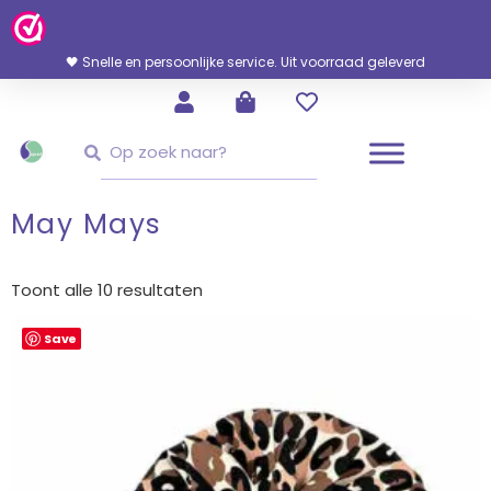
Ga
Naar
De
🖤 Snelle en persoonlijke service. Uit voorraad geleverd
Inhoud
Zoeken
Zoeken
May Mays
Gesorteerd
op
Toont alle 10 resultaten
nieuwste
Save