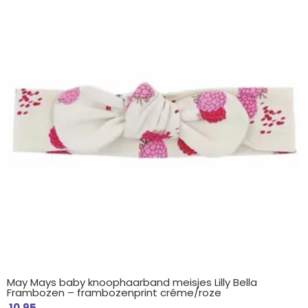
May Mays baby knoophaarband meisjes Lilly Bella
Frambozen – frambozenprint créme/roze
10.95