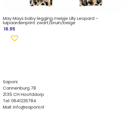
May Mays baby legging meisje Lilly Leopard –
luipaardenprint zwart/bruin/beige
16.95
Bedrijfgegevens
Saponi
Cannenburg 78
2135 CH Hoofddorp
Tel: 0641226784
Mail:
info@saponi.nl
Wij versturen met: