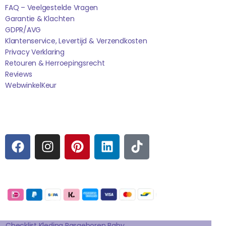
FAQ – Veelgestelde Vragen
Garantie & Klachten
GDPR/AVG
Klantenservice, Levertijd & Verzendkosten
Privacy Verklaring
Retouren & Herroepingsrecht
Reviews
WebwinkelK
Eur
Sociale media
F
I
P
L
T
A
N
I
I
I
C
S
N
N
K
E
T
T
K
T
Betaalmogelijkheden:
B
A
E
E
O
O
G
R
D
K
Extra pagina's
O
R
E
I
Checklist Kleding Pasgeboren Baby