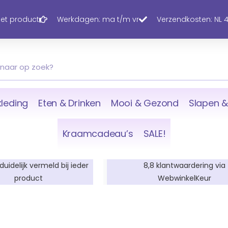
 het product
Werkdagen: ma t/m vr
Verzendkosten: NL 4,
leding
Eten & Drinken
Mooi & Gezond
Slapen &
Kraamcadeau’s
SALE!
 duidelijk vermeld bij ieder
8,8 klantwaardering via
product
WebwinkelKeur