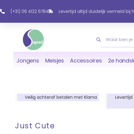
Ga
Naar
(+31) 06 4122 6784
Levertijd altijd duidelijk vermeld bij
De
Inhoud
Zoeken
Zoeken
Jongens
Meisjes
Accessoires
2e handsk
Veilig achteraf betalen met Klarna
Levertijd
Just Cute