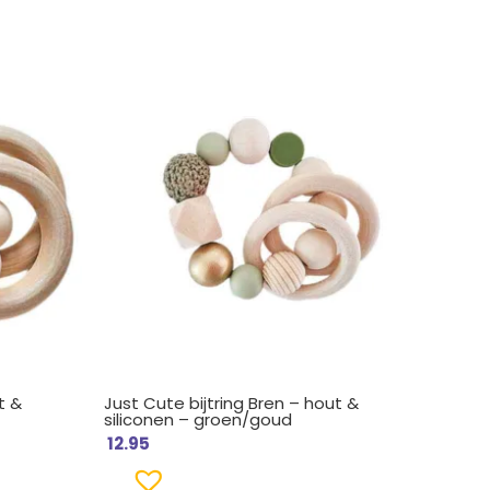
t &
Just Cute bijtring Bren – hout &
siliconen – groen/goud
12.95