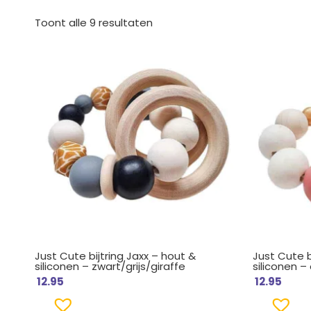
Gesorteerd
op
Toont alle 9 resultaten
nieuwste
Just Cute bijtring Jaxx – hout &
Just Cute b
siliconen – zwart/grijs/giraffe
siliconen 
12.95
12.95