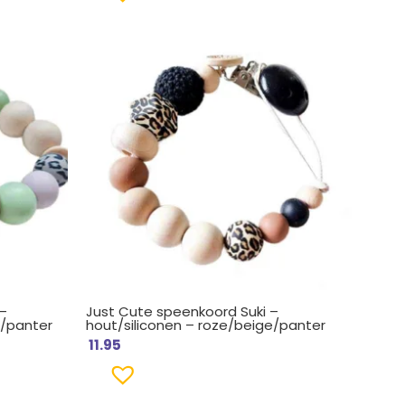
–
Just Cute speenkoord Suki –
n/panter
hout/siliconen – roze/beige/panter
11.95