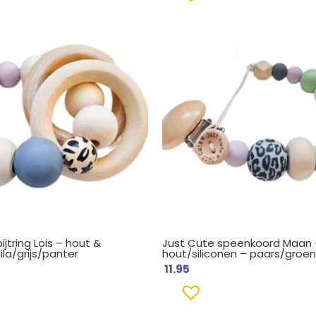
ijtring Lois – hout &
Just Cute speenkoord Maan 
lila/grijs/panter
hout/siliconen – paars/groe
11.95