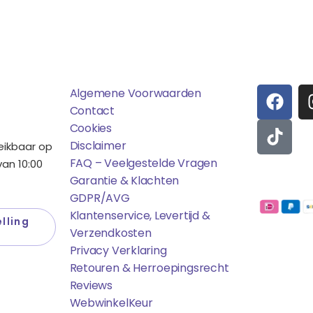
ens
Saponi
Social
F
T
Algemene Voorwaarden
A
I
Contact
C
K
Cookies
E
T
Disclaimer
reikbaar op
B
O
FAQ – Veelgestelde Vragen
an 10:00
O
K
Garantie & Klachten
Betaalmo
O
GDPR/AVG
K
Klantenservice, Levertijd &
lling
Verzendkosten
Privacy Verklaring
Retouren & Herroepingsrecht
Reviews
WebwinkelK
Eur