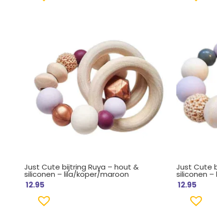
Just Cute bijtring Ruya – hout &
Just Cute b
siliconen – lila/koper/maroon
siliconen – 
12.95
12.95