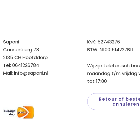
Bedrijfgegevens
Overige gegev
Saponi
KvK: 52743276
Cannenburg 78
BTW: NL001614227B11
2135 CH Hoofddorp
Tel: 0641226784
Wij zijn telefonisch be
Mail:
info@saponi.nl
maandag t/m vrijdag v
tot 17:00
Wij versturen met:
Retour of beste
annuleren