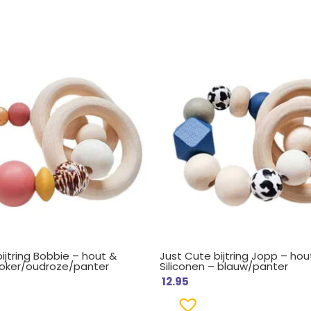
ijtring Bobbie – hout &
Just Cute bijtring Jopp – hou
– oker/oudroze/panter
Siliconen – blauw/panter
12.95