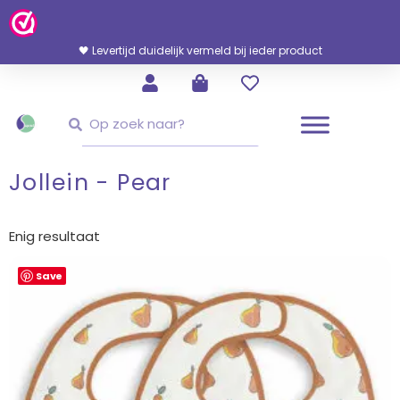
Ga
Naar
De
🖤 Levertijd duidelijk vermeld bij ieder product
Inhoud
Zoeken
Zoeken
Jollein - Pear
Enig resultaat
Save