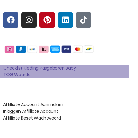
Sociale media
F
I
P
L
T
A
N
I
I
I
C
S
N
N
K
E
T
T
K
T
Betaalmogelijkheden:
B
A
E
E
O
O
G
R
D
K
Extra pagina's
O
R
E
I
K
A
S
N
Checklist Kleding Pasgeboren Baby
TOG Waarde
M
T
Affilates
Affilliate Account Aanmaken
Inloggen Affilliate Account
Affilliate Reset Wachtwoord