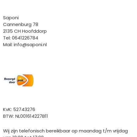
Bedrijfgegevens
Saponi
Cannenburg 78
2135 CH Hoofddorp
Tel: 0641226784
Mail:
info@saponi.nl
Wij versturen met:
Overige gegevens
KvK: 52743276
BTW: NL001614227B11
Wij zijn telefonisch bereikbaar op maandag t/m vrijdag