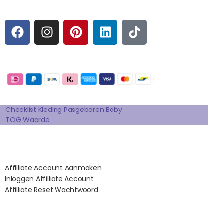
Sociale media
F
I
P
L
T
A
N
I
I
I
C
S
N
N
K
E
T
T
K
T
Betaalmogelijkheden:
B
A
E
E
O
O
G
R
D
K
Extra pagina's
O
R
E
I
K
A
S
N
Checklist Kleding Pasgeboren Baby
TOG Waarde
M
T
Affilates
Affilliate Account Aanmaken
Inloggen Affilliate Account
Affilliate Reset Wachtwoord