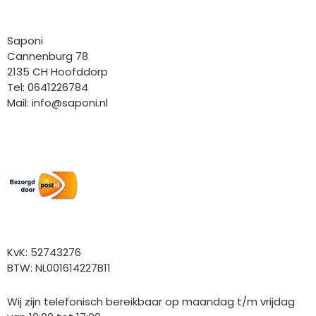
Bedrijfgegevens
Saponi
Cannenburg 78
2135 CH Hoofddorp
Tel: 0641226784
Mail:
info@saponi.nl
Wij versturen met:
Overige gegevens
KvK: 52743276
BTW: NL001614227B11
Wij zijn telefonisch bereikbaar op maandag t/m vrijdag