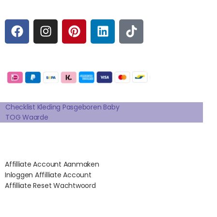
Sociale media
F
I
P
L
T
A
N
I
I
I
C
S
N
N
K
E
T
T
K
T
Betaalmogelijkheden:
B
A
E
E
O
O
G
R
D
K
Extra pagina's
O
R
E
I
K
A
S
N
Checklist Kleding Pasgeboren Baby
TOG Waarde
M
T
Affilates
Affilliate Account Aanmaken
Inloggen Affilliate Account
Affilliate Reset Wachtwoord