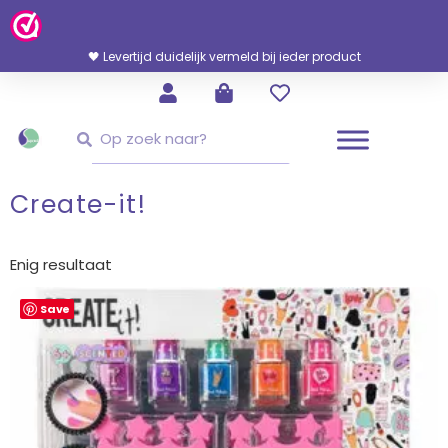
Ga
Naar
De
🖤 Levertijd duidelijk vermeld bij ieder product
Inhoud
Zoeken
Zoeken
Create-it!
Enig resultaat
Save