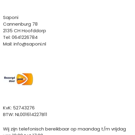
Bedrijfgegevens
Saponi
Cannenburg 78
2135 CH Hoofddorp
Tel: 0641226784
Mail:
info@saponi.nl
Wij versturen met:
Overige gegevens
KvK: 52743276
BTW: NL001614227B11
Wij zijn telefonisch bereikbaar op maandag t/m vrijdag