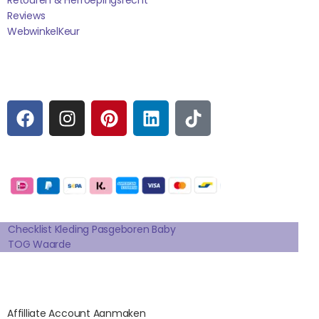
Reviews
WebwinkelK
Eur
Sociale media
F
I
P
L
T
A
N
I
I
I
C
S
N
N
K
E
T
T
K
T
Betaalmogelijkheden:
B
A
E
E
O
O
G
R
D
K
Extra pagina's
O
R
E
I
K
A
S
N
Checklist Kleding Pasgeboren Baby
TOG Waarde
M
T
Affilates
Affilliate Account Aanmaken