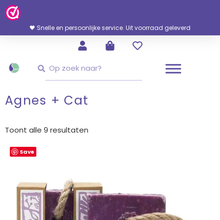
Ga
Naar
De
🖤 Snelle en persoonlijke service. Uit voorraad geleverd
Inhoud
Zoeken
Zoeken
Agnes + Cat
Gesorteerd
op
Toont alle 9 resultaten
nieuwste
Save