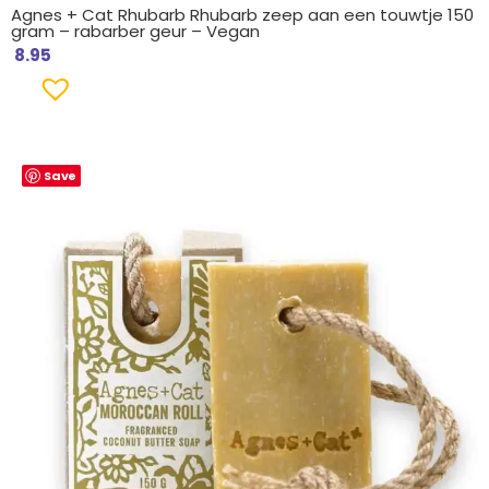
Agnes + Cat Rhubarb Rhubarb zeep aan een touwtje 150
gram – rabarber geur – Vegan
8.95
Save