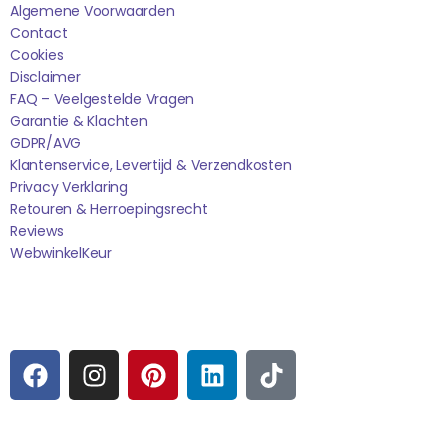
Algemene Voorwaarden
Contact
Cookies
Disclaimer
FAQ – Veelgestelde Vragen
Garantie & Klachten
GDPR/AVG
Klantenservice, Levertijd & Verzendkosten
Privacy Verklaring
Retouren & Herroepingsrecht
Reviews
WebwinkelK
Eur
Sociale media
F
I
P
L
T
A
N
I
I
I
C
S
N
N
K
E
T
T
K
T
Betaalmogelijkheden: