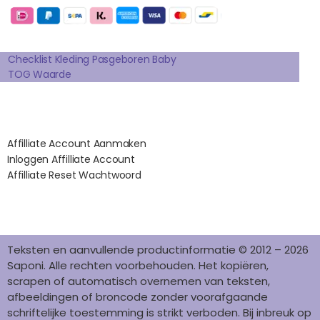
B
A
E
E
O
O
G
R
D
K
Extra pagina's
O
R
E
I
K
A
S
N
Checklist Kleding Pasgeboren Baby
TOG Waarde
M
T
Affilates
Affilliate Account Aanmaken
Inloggen Affilliate Account
Affilliate Reset Wachtwoord
©2012 – 2026 saponi.nl | svwdeveloper.nl
Teksten en aanvullende productinformatie © 2012 – 2026
Saponi. Alle rechten voorbehouden. Het kopiëren,
scrapen of automatisch overnemen van teksten,
afbeeldingen of broncode zonder voorafgaande
schriftelijke toestemming is strikt verboden. Bij inbreuk op