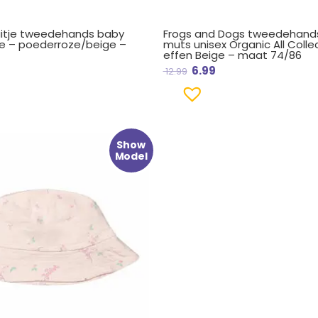
uitje tweedehands baby
Frogs and Dogs tweedehand
e – poederroze/beige –
muts unisex Organic All Colle
effen Beige – maat 74/86
6.99
12.99
ronkelijke
uidige
Show
rijs
Model
s:
9.
 7.99.