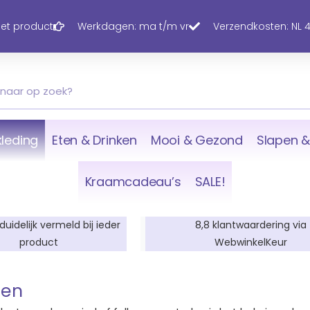
 het product
Werkdagen: ma t/m vr
Verzendkosten: NL 4,
leding
Eten & Drinken
Mooi & Gezond
Slapen &
Kraamcadeau’s
SALE!
 duidelijk vermeld bij ieder
8,8 klantwaardering via
product
WebwinkelKeur
ten