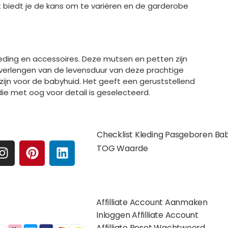
Het biedt je de kans om te variëren en de garderobe
leding en accessoires. Deze mutsen en petten zijn
erlengen van de levensduur van deze prachtige
k zijn voor de babyhuid. Het geeft een geruststellend
ie met oog voor detail is geselecteerd.
e media
Extra pagina's
Checklist Kleding Pasgeboren Ba
I
P
L
TOG Waarde
N
I
I
S
N
N
Affilates
T
T
K
A
E
E
Affilliate Account Aanmaken
G
R
D
gelijkheden:
Inloggen Affilliate Account
R
E
I
Affilliate Reset Wachtwoord