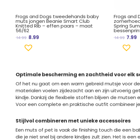
Frogs and Dogs tweedehands baby
Frogs and
muts jongen Beanie Smart Club
zomerhoed 
Knitted Rib – effen paars – maat
Spring Sum
56/62
bessenprin
8.99
7.99
14.99
14.99
Optimale bescherming en zachtheid voor elk s
Of het nu gaat om een warm gebreid mutsje voor de w
materialen voelen zijdezacht aan en zijn uitvoerig 
kindje. Dankzij de flexibele stoffen blijven de mutsen
Voor een complete en praktische outfit combineer 
Stijlvol combineren met unieke accessoires
Een muts of pet is vaak de finishing touch die een 
die je niet snel bij andere kindjes zult zien. Het is 