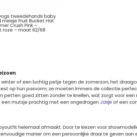
 Dogs tweedehands baby
meisje Fruit Bucket Hat
mer Crush Pink –
t roze – maat 62/68
eizoen
inter of een luchtig petje tegen de zomerzon, het draagco
getest op hun pasvorm; ze moeten immers de collectie perf
 en petten goed zitten zonder te knellen, wat zorgt voor een 
Jasje
je een mutsje prachtig met een ongedragen
of een co
babyoutfit helemaal afmaakt. Door te kiezen voor showmodel
een eenvoudige manier om een persoonlijke draai te geven aan 