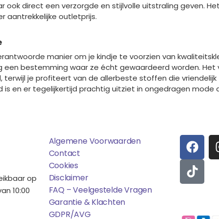
ar ook direct een verzorgde en stijlvolle uitstraling geven. 
 aantrekkelijke outletprijs.
e
erantwoorde manier om je kindje te voorzien van kwaliteitsk
eg een bestemming waar ze écht gewaardeerd worden. Het v
erwijl je profiteert van de allerbeste stoffen die vriendelij
 en er tegelijkertijd prachtig uitziet in ongedragen mode d
ens
Saponi
Social
F
T
Algemene Voorwaarden
A
I
Contact
C
K
Cookies
E
T
Disclaimer
reikbaar op
B
O
FAQ – Veelgestelde Vragen
an 10:00
O
K
Garantie & Klachten
Betaalmo
O
GDPR/AVG