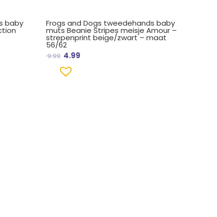
s baby
Frogs and Dogs tweedehands baby
ction
muts Beanie Stripes meisje Amour –
strepenprint beige/zwart – maat
56/62
4.99
9.99