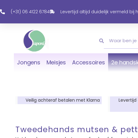
Ga
Naar
(+31) 06 4122 6784
Levertijd altijd duidelijk vermeld bij
De
Inhoud
Zoeken
Zoeken
Jongens
Meisjes
Accessoires
2e handsk
Veilig achteraf betalen met Klarna
Levertijd
Tweedehands mutsen & pet