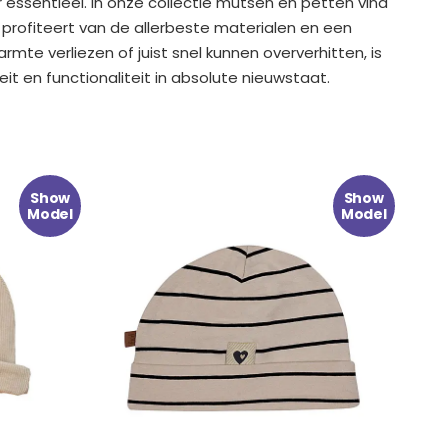
 essentieel. In onze collectie mutsen en petten vind
 profiteert van de allerbeste materialen en een
te verliezen of juist snel kunnen oververhitten, is
t en functionaliteit in absolute nieuwstaat.
Oorspronkelijke
Huidige
Show
Show
prijs
prijs
Model
Model
was:
is:
€ 9.99.
€ 4.99.