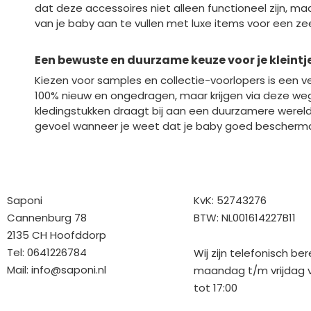
dat deze accessoires niet alleen functioneel zijn, ma
van je baby aan te vullen met luxe items voor een zeer
Een bewuste en duurzame keuze voor je kleintj
Kiezen voor samples en collectie-voorlopers is een v
100% nieuw en ongedragen, maar krijgen via deze w
kledingstukken draagt bij aan een duurzamere wereld, t
gevoel wanneer je weet dat je baby goed beschermd is
Bedrijfgegevens
Overige gegev
Saponi
KvK: 52743276
Cannenburg 78
BTW: NL001614227B11
2135 CH Hoofddorp
Tel: 0641226784
Wij zijn telefonisch be
Mail:
info@saponi.nl
maandag t/m vrijdag v
tot 17:00