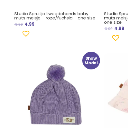
Studio Spruitje tweedehands baby
Studio Spr
muts meisje – roze/fuchsia – one size
muts meisj
one size
4.99
9.99
4.99
9.99
Oorspronkelijke
Huidige
Oorsp
H
Show
prijs
prijs
prijs
p
Model
was:
is:
was:
i
€ 14.99.
€ 8.99.
€ 14.9
€