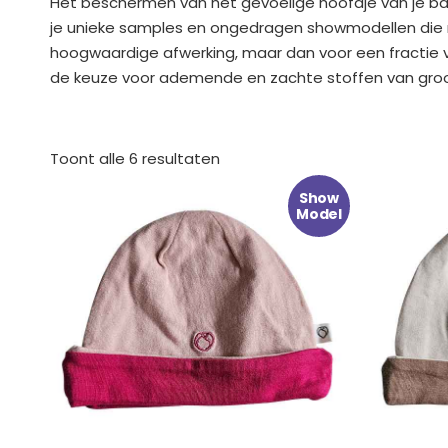
Het beschermen van het gevoelige hoofdje van je baby
je unieke samples en ongedragen showmodellen die noo
hoogwaardige afwerking, maar dan voor een fractie va
de keuze voor ademende en zachte stoffen van groot b
Gesorteerd
op
Toont alle 6 resultaten
nieuwste
Oorspronkelijke
Huidige
Oorspr
H
Show
prijs
prijs
prijs
p
Model
was:
is:
was:
is
€ 9.99.
€ 4.99.
€ 9.99
€