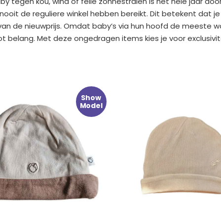
 tegen kou, wind of felle zonnestralen is het hele jaar door
it de reguliere winkel hebben bereikt. Dit betekent dat je
n de nieuwprijs. Omdat baby’s via hun hoofd de meeste warm
elang. Met deze ongedragen items kies je voor exclusivitei
onkelijke
uidige
Oorspronkelijke
Huidige
Show
rijs
prijs
prijs
Model
:
was:
is:
.
 4.99.
€ 12.99.
€ 6.99.