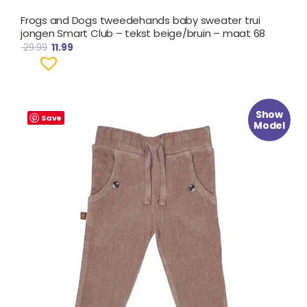
Frogs and Dogs tweedehands baby sweater trui
jongen Smart Club – tekst beige/bruin – maat 68
29.99
11.99
Oorspronkelijke
Huidige
Show
prijs
prijs
Save
Model
was:
is:
€ 21.99.
€ 9.99.