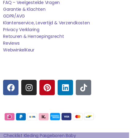
FAQ – Veelgestelde Vragen
Garantie & Klachten
GDPR/AVG
Klantenservice, Levertijd & Verzendkosten
Privacy Verklaring
Retouren & Herroepingsrecht
Reviews
WebwinkelK
Eur
Sociale media
F
I
P
L
T
A
N
I
I
I
C
S
N
N
K
E
T
T
K
T
Betaalmogelijkheden:
B
A
E
E
O
O
G
R
D
K
Extra pagina's
O
R
E
I
K
A
S
N
Checklist Kleding Pasgeboren Baby