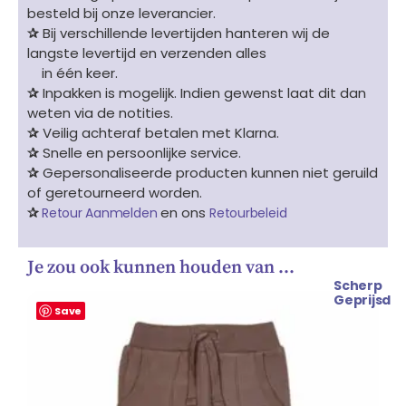
besteld bij onze leverancier.
✰
Bij verschillende levertijden hanteren wij de
langste levertijd en verzenden alles
in één keer.
✰
Inpakken is mogelijk. Indien gewenst laat dit dan
weten via de notities.
✰
Veilig achteraf betalen met Klarna.
✰
Snelle en persoonlijke service.
✰
Gepersonaliseerde producten kunnen niet geruild
of geretourneerd worden.
✰
en ons
Retour Aanmelden
Retourbeleid
Je zou ook kunnen houden van …
Scherp
Oorspronkelijke
Huidige
Geprijsd
prijs
prijs
Save
was:
is:
€ 24.99.
€ 21.99.