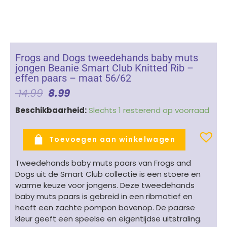
Frogs and Dogs tweedehands baby muts
jongen Beanie Smart Club Knitted Rib –
effen paars – maat 56/62
Oorspronkelijke
Huidige
14.99
8.99
Prijs
Prijs
Frogs
Beschikbaarheid:
Slechts 1 resterend op voorraad
Was:
Is:
and
€ 14.99.
€ 8.99.
Dogs
Toevoegen aan winkelwagen
tweedehands
baby
Tweedehands baby muts paars van Frogs and
muts
Dogs uit de Smart Club collectie is een stoere en
jongen
warme keuze voor jongens. Deze tweedehands
Beanie
baby muts paars is gebreid in een ribmotief en
Smart
heeft een zachte pompon bovenop. De paarse
Club
kleur geeft een speelse en eigentijdse uitstraling.
Knitted