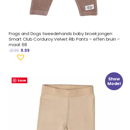
Frogs and Dogs tweedehands baby broek jongen
Smart Club Corduroy Velvet Rib Pants – effen bruin –
maat 68
21.99
9.99
Oorspronkelijke
Huidige
Show
prijs
prijs
Save
Model
was:
is:
€ 21.99.
€ 9.99.