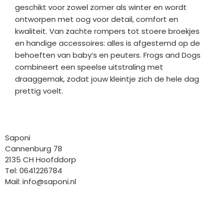
geschikt voor zowel zomer als winter en wordt
ontworpen met oog voor detail, comfort en
kwaliteit. Van zachte rompers tot stoere broekjes
en handige accessoires: alles is afgestemd op de
behoeften van baby’s en peuters. Frogs and Dogs
combineert een speelse uitstraling met
draaggemak, zodat jouw kleintje zich de hele dag
prettig voelt.
Bedrijfgegevens
Saponi
Cannenburg 78
2135 CH Hoofddorp
Tel: 0641226784
Mail:
info@saponi.nl
Wij versturen met: