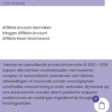
TOG Waarde
M
T
Affilates
Affilliate Account Aanmaken
Inloggen Affilliate Account
Affilliate Reset Wachtwoord
©2012 – 2026 saponi.nl | svwdeveloper.nl
Teksten en aanvullende productinformatie © 2012 – 2026
Saponi. Alle rechten voorbehouden. Het kopiëren,
scrapen of automatisch overnemen van teksten,
afbeeldingen of broncode zonder voorafgaande
schriftelijke toestemming is strikt verboden. Bij inbreuk op
ons auteursrecht worden direct juridische stappen
ondernomen en meldingen ingediend bij Google en
0
hostingpartijen.