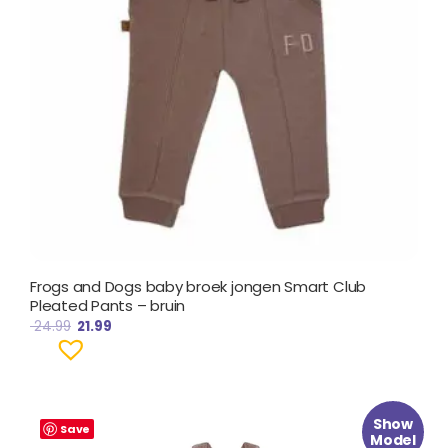
Frogs and Dogs baby broek jongen Smart Club
Pleated Pants – bruin
24.99
21.99
Oorspronkelijke
Huidige
Show
prijs
prijs
Save
Model
was:
is: