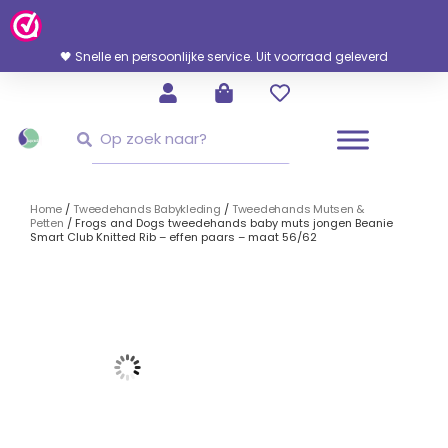
Ga
Naar
De
🖤 Snelle en persoonlijke service. Uit voorraad geleverd
Inhoud
Zoeken
Zoeken
Home
/
Tweedehands Babykleding
/
Tweedehands Mutsen &
Petten
/ Frogs and Dogs tweedehands baby muts jongen Beanie
Smart Club Knitted Rib – effen paars – maat 56/62