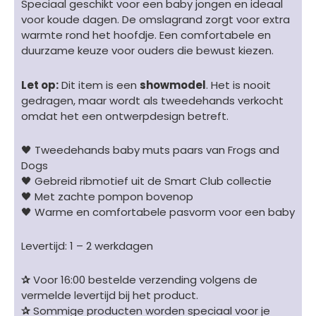
Speciaal geschikt voor een baby jongen en ideaal
Rib
voor koude dagen. De omslagrand zorgt voor extra
-
warmte rond het hoofdje. Een comfortabele en
effen
duurzame keuze voor ouders die bewust kiezen.
paars
-
Let op:
Dit item is een
showmodel
. Het is nooit
maat
gedragen, maar wordt als tweedehands verkocht
56/62
omdat het een ontwerpdesign betreft.
aantal
🖤 Tweedehands baby muts paars van Frogs and
Dogs
🖤 Gebreid ribmotief uit de Smart Club collectie
🖤 Met zachte pompon bovenop
🖤 Warme en comfortabele pasvorm voor een baby
Levertijd: 1 – 2 werkdagen
✰
Voor 16:00 bestelde verzending volgens de
vermelde levertijd bij het product.
✰
Sommige producten worden speciaal voor je