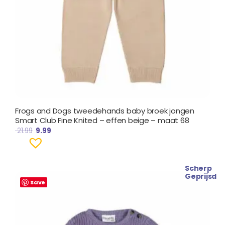
Frogs and Dogs tweedehands baby broek jongen
Smart Club Fine Knited – effen beige – maat 68
21.99
9.99
Scherp
Oorspronkelijke
Huidige
Geprijsd
prijs
prijs
Save
was:
is:
€ 34.99.
€ 31.99.