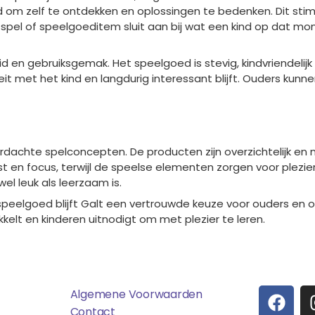
 zelf te ontdekken en oplossingen te bedenken. Dit stimul
spel of speelgoeditem sluit aan bij wat een kind op dat m
d en gebruiksgemak. Het speelgoed is stevig, kindvriendeli
 met het kind en langdurig interessant blijft. Ouders kunne
achte spelconcepten. De producten zijn overzichtelijk en n
ust en focus, terwijl de speelse elementen zorgen voor plez
el leuk als leerzaam is.
speelgoed blijft Galt een vertrouwde keuze voor ouders en o
kelt en kinderen uitnodigt om met plezier te leren.
ens
Saponi
Social
F
T
Algemene Voorwaarden
A
I
Contact