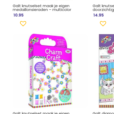
Galt knutselset maak je eigen
Galt knuts
medaillonsieraden – multicolor
doorzichtig
10.95
14.95
Galt knutselset maak je eigen
Galt diamon