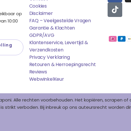
C
K
Cookies
E
T
Disclaimer
reikbaar op
B
O
FAQ – Veelgestelde Vragen
an 10:00
O
K
Garantie & Klachten
Betaalmo
O
GDPR/AVG
K
Klantenservice, Levertijd &
lling
Verzendkosten
Privacy Verklaring
Retouren & Herroepingsrecht
Reviews
WebwinkelK
Eur
aponi. Alle rechten voorbehouden. Het kopiëren, scrapen o
s strikt verboden. Bij inbreuk op ons auteursrecht worden 