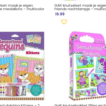
elset maak je eigen
GAlt knutselset maak je eigen
e medaillons – multicolor
Friends nachtlampje – multic
15.99
d dainting Kittens – 2
Galt knutselpakket Elfjes en 