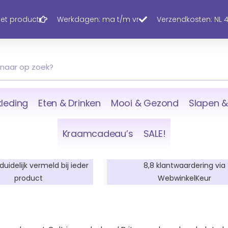
 het product
Werkdagen: ma t/m vr
Verzendkosten: NL 4,
leding
Eten & Drinken
Mooi & Gezond
Slapen &
Kraamcadeau’s
SALE!
 duidelijk vermeld bij ieder
8,8 klantwaardering via
product
WebwinkelKeur