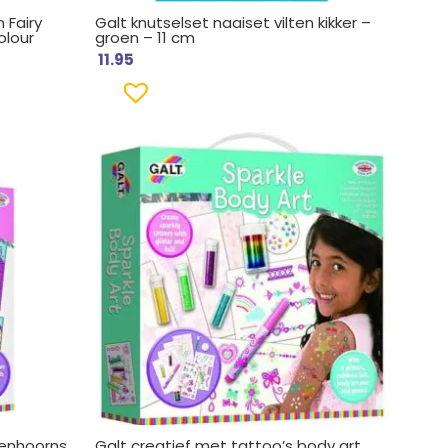
 Fairy
Galt knutselset naaiset vilten kikker –
olour
groen – 11 cm
11.95
Eenhoorns
Galt creatief met tattoo’s body art