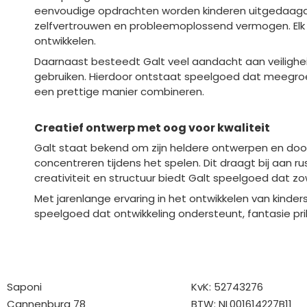
eenvoudige opdrachten worden kinderen uitgedaagd om
zelfvertrouwen en probleemoplossend vermogen. Elk 
ontwikkelen.
Daarnaast besteedt Galt veel aandacht aan veilighei
gebruiken. Hierdoor ontstaat speelgoed dat meegroeit
een prettige manier combineren.
Creatief ontwerp met oog voor kwaliteit
Galt staat bekend om zijn heldere ontwerpen en doord
concentreren tijdens het spelen. Dit draagt bij aan r
creativiteit en structuur biedt Galt speelgoed dat zow
Met jarenlange ervaring in het ontwikkelen van kinder
speelgoed dat ontwikkeling ondersteunt, fantasie prik
Bedrijfgegevens
Overige gegev
Saponi
KvK: 52743276
Cannenburg 78
BTW: NL001614227B11