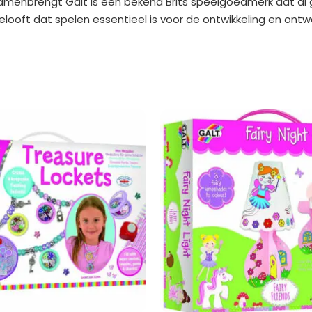
samenbrengt Galt is een bekend Brits speelgoedmerk dat al 
looft dat spelen essentieel is voor de ontwikkeling en ontw