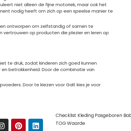
eert niet alleen de fijne motoriek, maar ook het
oment nodig heeft om zich op een speelse manier te
jk en ontworpen om zelfstandig of samen te
n vertrouwen op producten die plezier en leren op
iet te druk, zodat kinderen zich goed kunnen
ier en betrokkenheid. Door de combinatie van
pvoeders. Door te kiezen voor Galt kies je voor
e media
Extra pagina's
Checklist Kleding Pasgeboren Ba
I
P
L
TOG Waarde
N
I
I