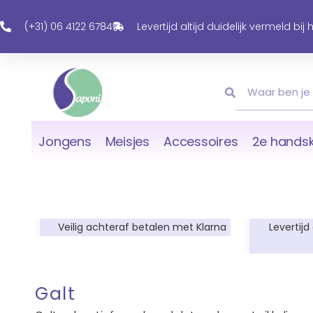
Ga
Naar
(+31) 06 4122 6784
Levertijd altijd duidelijk vermeld bij
De
Inhoud
Zoeken
Zoeken
Jongens
Meisjes
Accessoires
2e handsk
Veilig achteraf betalen met Klarna
Levertijd
Galt