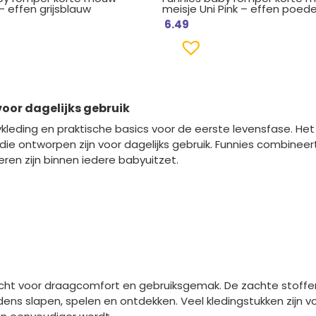
– effen grijsblauw
meisje Uni Pink – effen poed
6.49
voor dagelijks gebruik
ykleding en praktische basics voor de eerste levensfase. H
en die ontworpen zijn voor dagelijks gebruik. Funnies combi
en zijn binnen iedere babyuitzet.
cht voor draagcomfort en gebruiksgemak. De zachte stoffen
dens slapen, spelen en ontdekken. Veel kledingstukken zijn v