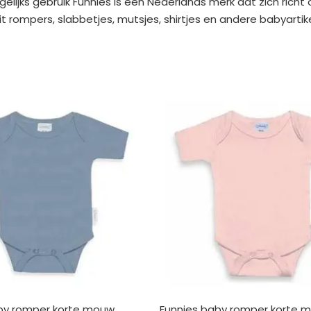
elijks gebruik Funnies is een Nederlands merk dat zich richt
rompers, slabbetjes, mutsjes, shirtjes en andere babyartikel
by romper korte mouw
Funnies baby romper korte 