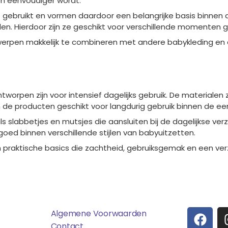
en eenvoudiger wordt.
s gebruikt en vormen daardoor een belangrijke basis binn
ellen. Hierdoor zijn ze geschikt voor verschillende momente
twerpen makkelijk te combineren met andere babykleding e
worpen zijn voor intensief dagelijks gebruik. De materialen z
n de producten geschikt voor langdurig gebruik binnen de eer
s slabbetjes en mutsjes die aansluiten bij de dagelijkse v
 goed binnen verschillende stijlen van babyuitzetten.
 praktische basics die zachtheid, gebruiksgemak en een ver
ens
Saponi
Social
F
T
Algemene Voorwaarden
A
I
Contact