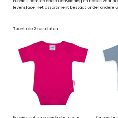
Funnies, comfortabele babykleding en basics voor dag
levensfase. Het assortiment bestaat onder andere uit 
Gesorteerd
op
Toont alle 3 resultaten
nieuwste
Funnies baby romper korte mouw
Funnies ba