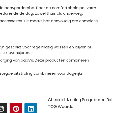
en de babygarderobe. Door de comfortabele pasvorm
n gedurende de dag, zowel thuis als onderweg.
n accessoires. Dit maakt het eenvoudig om complete
ijn geschikt voor regelmatig wassen en blijven bij
ste levensjaren.
erzorging van baby’s. Deze producten combineren
zorgde uitstraling combineren voor dagelijks
e media
Extra pagina's
Checklist Kleding Pasgeboren Ba
I
P
L
TOG Waarde
N
I
I