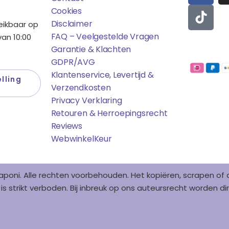
C
K
Cookies
E
T
Disclaimer
reikbaar op
B
O
FAQ – Veelgestelde Vragen
an 10:00
O
K
Garantie & Klachten
Betaalmo
O
GDPR/AVG
K
Klantenservice, Levertijd &
lling
Verzendkosten
Privacy Verklaring
Retouren & Herroepingsrecht
Reviews
WebwinkelK
Eur
aponi. Alle rechten voorbehouden. Het kopiëren, scrapen o
s strikt verboden. Bij inbreuk op ons auteursrecht worden 