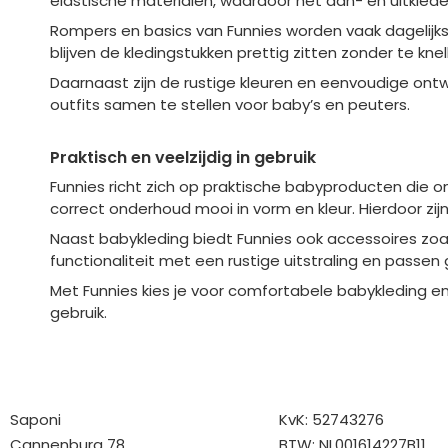
elastische materialen, waardoor het aan- en uitkled
Rompers en basics van Funnies worden vaak dagelijk
blijven de kledingstukken prettig zitten zonder te kn
Daarnaast zijn de rustige kleuren en eenvoudige on
outfits samen te stellen voor baby’s en peuters.
Praktisch en veelzijdig in gebruik
Funnies richt zich op praktische babyproducten die ont
correct onderhoud mooi in vorm en kleur. Hierdoor zij
Naast babykleding biedt Funnies ook accessoires zoal
functionaliteit met een rustige uitstraling en passen
Met Funnies kies je voor comfortabele babykleding en
gebruik.
Bedrijfgegevens
Overige gegev
Saponi
KvK: 52743276
Cannenburg 78
BTW: NL001614227B11