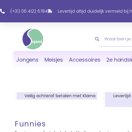
Ga
Naar
(+31) 06 4122 6784
Levertijd altijd duidelijk vermeld bij
De
Inhoud
Zoeken
Zoeken
Jongens
Meisjes
Accessoires
2e handsk
Veilig achteraf betalen met Klarna
Levertijd
Funnies