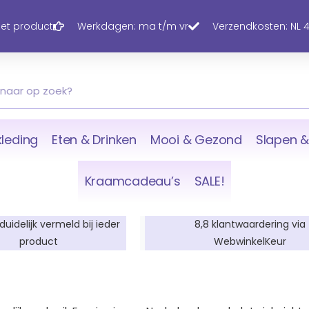
 het product
Werkdagen: ma t/m vr
Verzendkosten: NL 4,
leding
Eten & Drinken
Mooi & Gezond
Slapen &
Kraamcadeau’s
SALE!
 duidelijk vermeld bij ieder
8,8 klantwaardering via
product
WebwinkelKeur