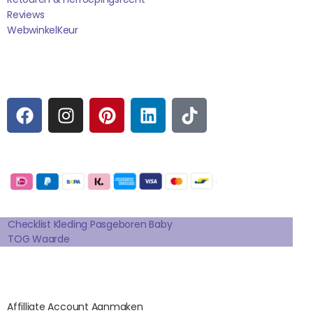
Reviews
WebwinkelK
Eur
Sociale media
F
I
P
L
T
A
N
I
I
I
C
S
N
N
K
E
T
T
K
T
Betaalmogelijkheden:
B
A
E
E
O
O
G
R
D
K
Extra pagina's
O
R
E
I
K
A
S
N
Checklist Kleding Pasgeboren Baby
TOG Waarde
M
T
Affilates
Affilliate Account Aanmaken