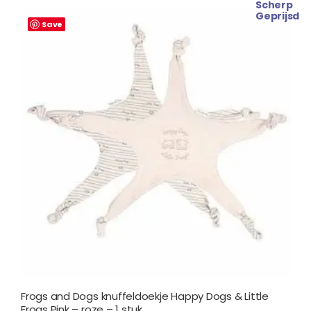
Scherp
Oorspronkelijke
Huidige
Geprijsd
prijs
prijs
Save
was:
is:
€ 7.99.
€ 5.99.
Frogs and Dogs knuffeldoekje Happy Dogs & Little
Frogs Pink – roze – 1 stuk