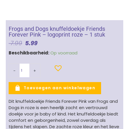
Frogs and Dogs knuffeldoekje Friends
Forever Pink – logoprint roze – 1 stuk
Oorspronkelijke
Huidige
7.99
5.99
Prijs
Prijs
Frogs
Beschikbaarheid:
Op voorraad
Was:
Is:
and
€ 7.99.
€ 5.99.
Dogs
-
+
knuffeldoekje
Friends
Forever
Toevoegen aan winkelwagen
Pink
-
Dit knuffeldoekje Friends Forever Pink van Frogs and
logoprint
Dogs in roze is een heerlijk zacht en vertrouwd
roze
doekje voor je baby of kind. Het knuffeldoekje biedt
-
comfort en geborgenheid, zowel overdag als
1
tijdens het slapen. De zachte roze kleur en het lieve
stuk