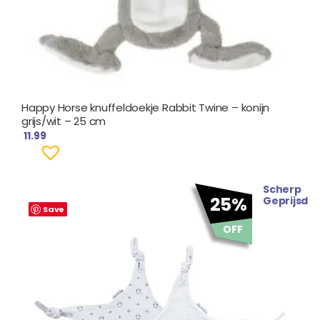
Happy Horse knuffeldoekje Rabbit Twine – konijn
grijs/wit – 25 cm
11.99
Scherp
Oorspronkelijke
Huidige
25%
Geprijsd
prijs
prijs
Save
was:
is:
OFF
€ 7.99.
€ 5.99.