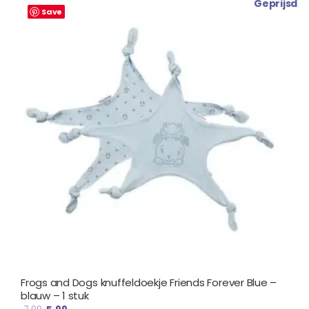
Oorspronkelijke
Huidige
Geprijsd
prijs
prijs
Save
was:
is:
€ 7.99.
€ 5.99.
Frogs and Dogs knuffeldoekje Friends Forever Blue –
blauw – 1 stuk