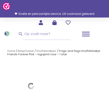
Ga
Naar
De
🖤 Snelle en persoonlijke service. Uit voorraad geleverd
Inhoud
Zoeken
Zoeken
Home
/
Babyshower
/
Knuffeldoekjes
/ Frogs and Dogs knuffeldoekje
Friends Forever Pink – logoprint roze – 1 stuk