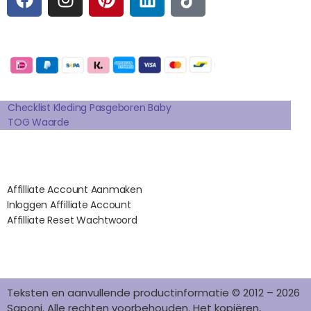
A
N
I
I
I
C
S
N
N
K
E
T
T
K
T
Betaalmogelijkheden:
B
A
E
E
O
O
G
R
D
K
Extra pagina's
O
R
E
I
K
A
S
N
Checklist Kleding Pasgeboren Baby
TOG Waarde
M
T
Affilates
Affilliate Account Aanmaken
Inloggen Affilliate Account
Affilliate Reset Wachtwoord
©2012 – 2026 saponi.nl | svwdeveloper.nl
Teksten en aanvullende productinformatie © 2012 – 2026
Saponi. Alle rechten voorbehouden. Het kopiëren,