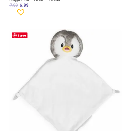
7.99
5.99
Save