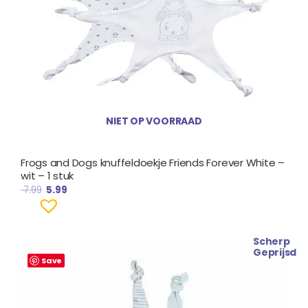
NIET OP VOORRAAD
Frogs and Dogs knuffeldoekje Friends Forever White –
wit – 1 stuk
7.99
5.99
Scherp
Oorspronkelijke
Huidige
Geprijsd
prijs
prijs
Save
was:
is:
€ 7.99.
€ 5.99.