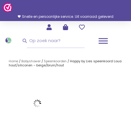
Ga
Naar
De
🖤 Snelle en persoonlijke service. Uit voorraad geleverd
Inhoud
Zoeken
Zoeken
Home
/
Babyshower
/
Speenkoorden
/ Happy by Lies speenkoord Loua
hout/siliconen – beige/bruin/hout