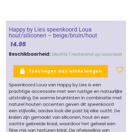
Happy by Lies speenkoord Loua
hout/siliconen – beige/bruin/hout
14.95
Happy
Beschikbaarheid:
Slechts 1 resterend op voorraad
by
Lies
Toevoegen aan winkelwagen
speenkoord
Loua
Speenkoord Loua van Happy by Lies is een
hout/siliconen
prachtige accessoire met een rustige en natuurlijke
-
uitstraling. De warme bruintinten in combinatie met
beige/bruin/hout
naturel houten accenten geven dit speenkoord
aantal
een stijlvolle, aardse look die past bij elke outfit. De
kralen zijn gemaakt van siliconen, hout en een
zachte gebreide kraal, waardoor het geheel een
fijne mix van texturen krijgt. De afwisseling van