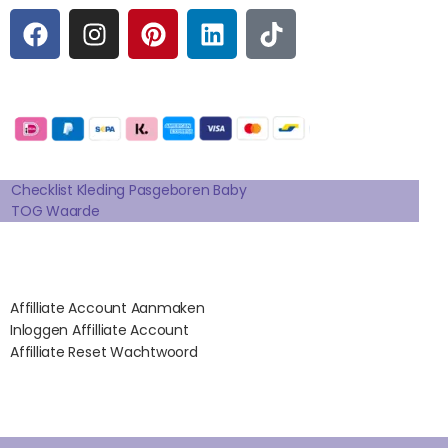
F
I
P
L
T
A
N
I
I
I
C
S
N
N
K
E
T
T
K
T
Betaalmogelijkheden:
B
A
E
E
O
O
G
R
D
K
Extra pagina's
O
R
E
I
K
A
S
N
Checklist Kleding Pasgeboren Baby
TOG Waarde
M
T
Affilates
Affilliate Account Aanmaken
Inloggen Affilliate Account
Affilliate Reset Wachtwoord
©2012 – 2026 saponi.nl | svwdeveloper.nl