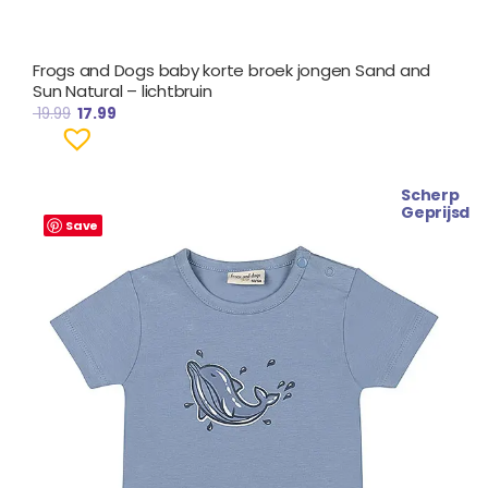
Frogs and Dogs baby korte broek jongen Sand and
Sun Natural – lichtbruin
19.99
17.99
Scherp
Oorspronkelijke
Huidige
Geprijsd
prijs
prijs
Save
was:
is:
€ 19.99.
€ 17.99.