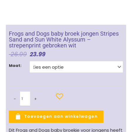
Frogs and Dogs baby broek jongen Stripes
Sand and Sun White Alyssum –
strepenprint gebroken wit
Oorspronkelijke
Huidige
26.99
23.99
Prijs
Prijs
Frogs
Was:
Is:
Maat:
and
€ 26.99.
€ 23.99.
Dogs
baby
broek
jongen
-
+
Stripes
Sand
and
Toevoegen aan winkelwagen
Sun
White
Dit Frogs and Dogs baby broekje voor jongens heeft