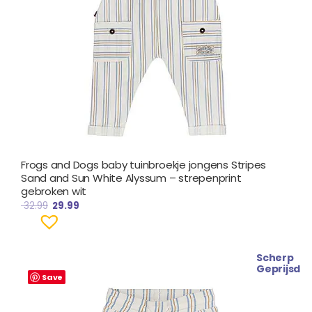
Frogs and Dogs baby tuinbroekje jongens Stripes
Sand and Sun White Alyssum – strepenprint
gebroken wit
32.99
29.99
Scherp
Oorspronkelijke
Huidige
Geprijsd
prijs
prijs
Save
was:
is:
€ 26.99.
€ 23.99.