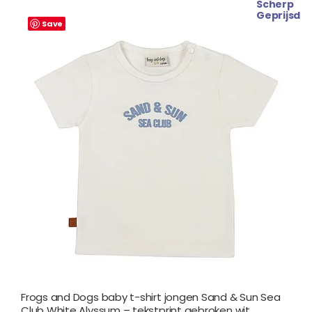
Scherp
Oorspronkelijke
Huidige
Geprijsd
prijs
prijs
Save
was:
is:
€ 19.99.
€ 17.99.
Frogs and Dogs baby t-shirt jongen Sand & Sun Sea
Club White Alyssum – tekstprint gebroken wit