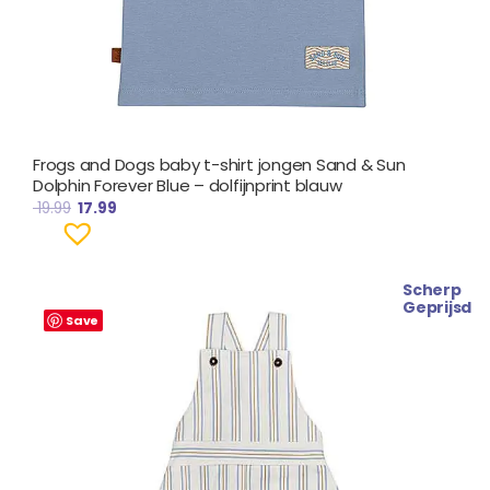
Frogs and Dogs baby t-shirt jongen Sand & Sun
Dolphin Forever Blue – dolfijnprint blauw
19.99
17.99
Scherp
Oorspronkelijke
Huidige
Geprijsd
prijs
prijs
Save
was:
is:
€ 32.99.
€ 29.99.