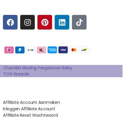
Sociale media
F
I
P
L
T
A
N
I
I
I
C
S
N
N
K
E
T
T
K
T
Betaalmogelijkheden:
B
A
E
E
O
O
G
R
D
K
Extra pagina's
O
R
E
I
K
A
S
N
Checklist Kleding Pasgeboren Baby
TOG Waarde
M
T
Affilates
Affilliate Account Aanmaken
Inloggen Affilliate Account
Affilliate Reset Wachtwoord