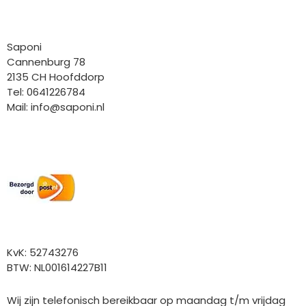
Bedrijfgegevens
Saponi
Cannenburg 78
2135 CH Hoofddorp
Tel: 0641226784
Mail:
info@saponi.nl
Wij versturen met:
Overige gegevens
KvK: 52743276
BTW: NL001614227B11
Wij zijn telefonisch bereikbaar op maandag t/m vrijdag