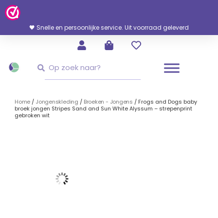
Ga
Naar
De
🖤 Snelle en persoonlijke service. Uit voorraad geleverd
Inhoud
Zoeken
Zoeken
Home
/
Jongenskleding
/
Broeken - Jongens
/ Frogs and Dogs baby
broek jongen Stripes Sand and Sun White Alyssum – strepenprint
gebroken wit