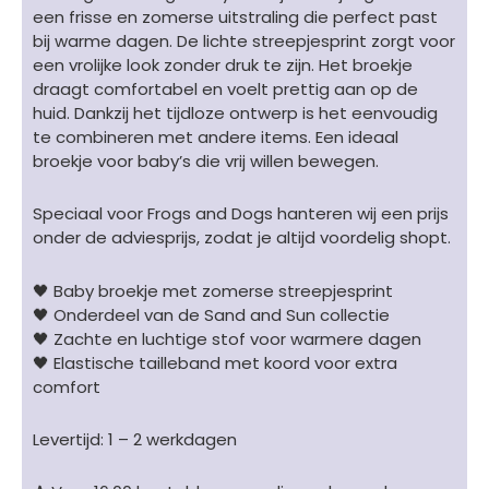
Alyssum
een frisse en zomerse uitstraling die perfect past
-
bij warme dagen. De lichte streepjesprint zorgt voor
strepenprint
een vrolijke look zonder druk te zijn. Het broekje
gebroken
draagt comfortabel en voelt prettig aan op de
wit
huid. Dankzij het tijdloze ontwerp is het eenvoudig
aantal
te combineren met andere items. Een ideaal
broekje voor baby’s die vrij willen bewegen.
Speciaal voor Frogs and Dogs hanteren wij een prijs
onder de adviesprijs, zodat je altijd voordelig shopt.
🖤 Baby broekje met zomerse streepjesprint
🖤 Onderdeel van de Sand and Sun collectie
🖤 Zachte en luchtige stof voor warmere dagen
🖤 Elastische tailleband met koord voor extra
comfort
Levertijd: 1 – 2 werkdagen