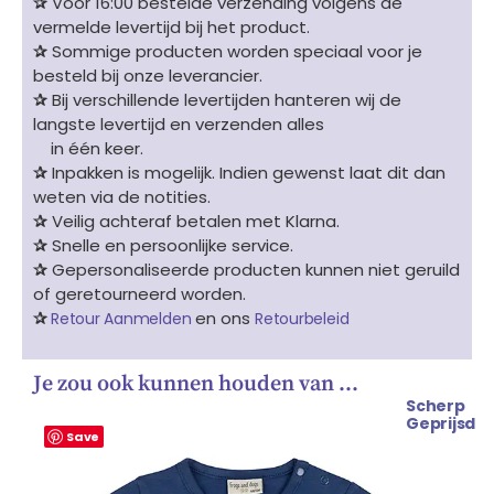
✰
Voor 16:00 bestelde verzending volgens de
vermelde levertijd bij het product.
✰
Sommige producten worden speciaal voor je
besteld bij onze leverancier.
✰
Bij verschillende levertijden hanteren wij de
langste levertijd en verzenden alles
in één keer.
✰
Inpakken is mogelijk. Indien gewenst laat dit dan
weten via de notities.
✰
Veilig achteraf betalen met Klarna.
✰
Snelle en persoonlijke service.
✰
Gepersonaliseerde producten kunnen niet geruild
of geretourneerd worden.
✰
en ons
Retour Aanmelden
Retourbeleid
Je zou ook kunnen houden van …
Scherp
Oorspronkelijke
Huidige
Geprijsd
prijs
prijs
Save
was:
is:
€ 19.99.
€ 17.99.