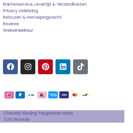
Klantenservice, Levertijd & Verzendkosten
Privacy Verklaring
Retouren & Herroepingsrecht
Reviews
WebwinkelK
Eur
Sociale media
F
I
P
L
T
A
N
I
I
I
C
S
N
N
K
E
T
T
K
T
Betaalmogelijkheden:
B
A
E
E
O
O
G
R
D
K
Extra pagina's
O
R
E
I
K
A
S
N
Checklist Kleding Pasgeboren Baby
TOG Waarde
M
T