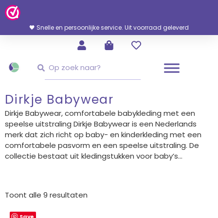
Ga
Naar
De
🖤 Snelle en persoonlijke service. Uit voorraad geleverd
Inhoud
Zoeken
Zoeken
Dirkje Babywear
Dirkje Babywear, comfortabele babykleding met een
speelse uitstraling Dirkje Babywear is een Nederlands
merk dat zich richt op baby- en kinderkleding met een
comfortabele pasvorm en een speelse uitstraling. De
collectie bestaat uit kledingstukken voor baby’s...
Gesorteerd
op
Toont alle 9 resultaten
nieuwste
Save