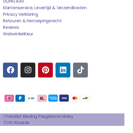
GDPR/AVG
Klantenservice, Levertijd & Verzendkosten
Privacy Verklaring
Retouren & Herroepingsrecht
Reviews
WebwinkelK
Eur
Sociale media
F
I
P
L
T
A
N
I
I
I
C
S
N
N
K
E
T
T
K
T
Betaalmogelijkheden:
B
A
E
E
O
O
G
R
D
K
Extra pagina's
O
R
E
I
K
A
S
N
Checklist Kleding Pasgeboren Baby
TOG Waarde
M
T