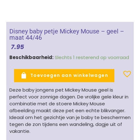
Disney baby petje Mickey Mouse – geel –
maat 44/46
7.95
Disney
Beschikbaarheid:
Slechts 1 resterend op voorraad
baby
petje
Toevoegen aan winkelwagen
Mickey
Mouse
Deze baby jongens pet Mickey Mouse geel is
-
perfect voor zonnige dagen. De vrolijke gele kleur in
geel
combinatie met de stoere Mickey Mouse
-
afbeelding maakt deze pet een echte blikvanger.
maat
Ideaal om het gezichtje van je baby te beschermen
44/46
tegen de zon tijdens een wandeling, dagje uit of
aantal
vakantie.