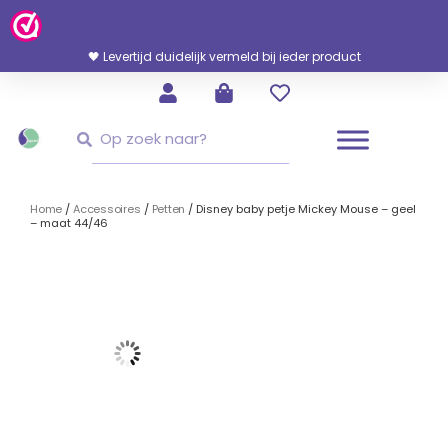
Ga
Naar
De
🖤 Snelle en persoonlijke service. Uit voorraad geleverd
Inhoud
Zoeken
Zoeken
Home
/
Accessoires
/
Petten
/ Disney baby petje Mickey Mouse – geel
– maat 44/46