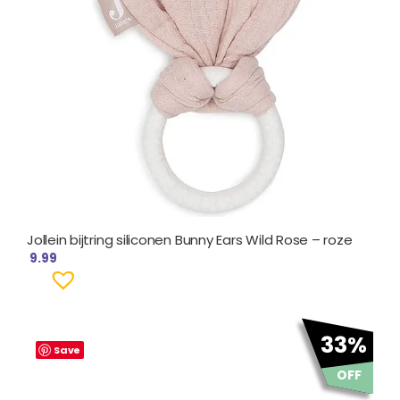
Jollein bijtring siliconen Bunny Ears Wild Rose – roze
9.99
Oorspronkelijke
Huidige
33%
prijs
prijs
Save
was:
is:
OFF
€ 14.99.
€ 9.99.