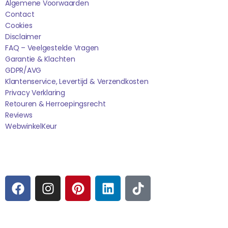
Algemene Voorwaarden
Contact
Cookies
Disclaimer
FAQ – Veelgestelde Vragen
Garantie & Klachten
GDPR/AVG
Klantenservice, Levertijd & Verzendkosten
Privacy Verklaring
Retouren & Herroepingsrecht
Reviews
WebwinkelK
Eur
Sociale media
F
I
P
L
T
A
N
I
I
I
C
S
N
N
K
E
T
T
K
T
Betaalmogelijkheden: