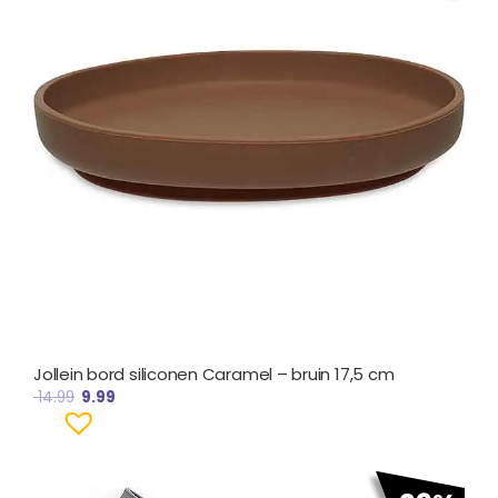
Jollein bord siliconen Caramel – bruin 17,5 cm
14.99
9.99
Oorspronkelijke
Huidige