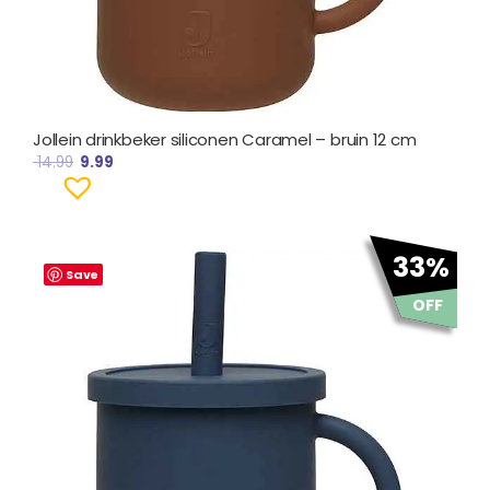
Jollein drinkbeker siliconen Caramel – bruin 12 cm
14.99
9.99
Oorspronkelijke
Huidige
33%
prijs
prijs
Save
was:
is:
OFF
€ 14.99.
€ 9.99.