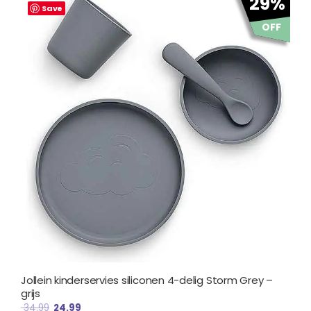
29%
prijs
prijs
Save
was:
is:
OFF
€ 34.99.
€ 24.99.
Jollein kinderservies siliconen 4-delig Storm Grey –
grijs
34.99
24.99