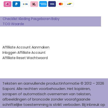
B
A
E
E
O
O
G
R
D
K
Extra pagina's
O
R
E
I
K
A
S
N
Checklist Kleding Pasgeboren Baby
TOG Waarde
M
T
Affilates
Affilliate Account Aanmaken
Inloggen Affilliate Account
Affilliate Reset Wachtwoord
©2012 – 2026 saponi.nl | svwdeveloper.nl
Teksten en aanvullende productinformatie © 2012 – 2026
Saponi. Alle rechten voorbehouden. Het kopiëren,
scrapen of automatisch overnemen van teksten,
afbeeldingen of broncode zonder voorafgaande
schriftelijke toestemming is strikt verboden. Bij inbreuk op