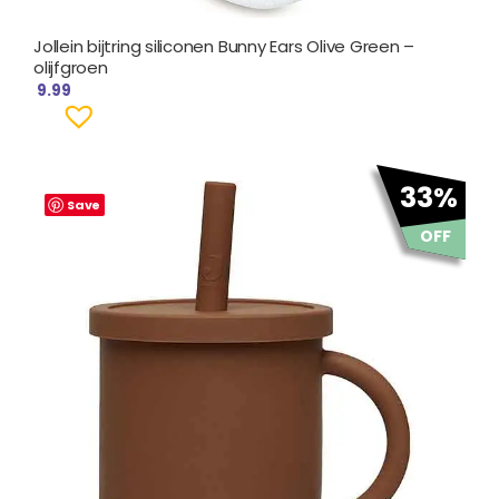
Jollein bijtring siliconen Bunny Ears Olive Green –
olijfgroen
9.99
Oorspronkelijke
Huidige
33%
prijs
prijs
Save
was:
is:
OFF
€ 14.99.
€ 9.99.