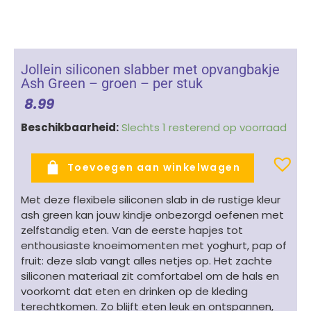
Jollein siliconen slabber met opvangbakje
Ash Green – groen – per stuk
8.99
Jollein
Beschikbaarheid:
Slechts 1 resterend op voorraad
siliconen
slabber
Toevoegen aan winkelwagen
met
opvangbakje
Met deze flexibele siliconen slab in de rustige kleur
Ash
ash green kan jouw kindje onbezorgd oefenen met
Green
zelfstandig eten. Van de eerste hapjes tot
-
enthousiaste knoeimomenten met yoghurt, pap of
groen
fruit: deze slab vangt alles netjes op. Het zachte
-
siliconen materiaal zit comfortabel om de hals en
per
voorkomt dat eten en drinken op de kleding
stuk
terechtkomen. Zo blijft eten leuk en ontspannen,
aantal