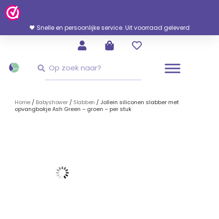
Ga
Naar
De
🖤 Snelle en persoonlijke service. Uit voorraad geleverd
Inhoud
Zoeken
Zoeken
Home
/
Babyshower
/
Slabben
/ Jollein siliconen slabber met
opvangbakje Ash Green – groen – per stuk