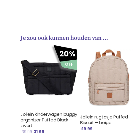
Je zou ook kunnen houden van …
Oorspronkelijke
Huidige
20%
prijs
prijs
was:
is:
OFF
€ 39.99.
€ 31.99.
Jollein kinderwagen buggy
Jollein rugtasje Puffed
organizer Puffed Black –
Biscuit – beige
zwart
29.99
39.99
31.99