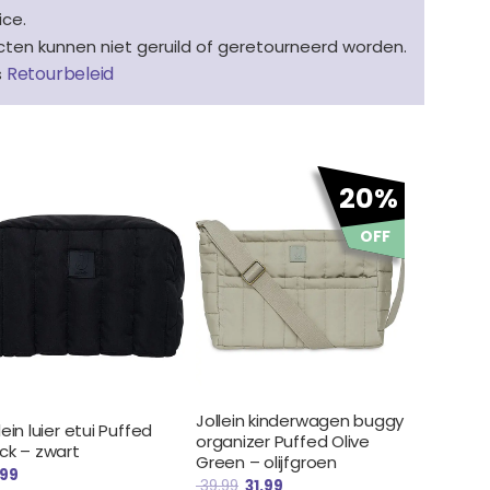
ice.
en kunnen niet geruild of geretourneerd worden.
Retourbeleid
s
Oorspronkelijke
Huidige
20%
prijs
prijs
was:
is:
OFF
€ 39.99.
€ 31.99.
Jollein kinderwagen buggy
lein luier etui Puffed
organizer Puffed Olive
ck – zwart
Green – olijfgroen
.99
39.99
31.99