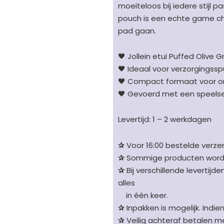
moeiteloos bij iedere stijl p
pouch is een echte game ch
pad gaan.
🖤 Jollein etui Puffed Olive 
🖤 Ideaal voor verzorgingssp
🖤 Compact formaat voor on
🖤 Gevoerd met een speelse
Levertijd: 1 – 2 werkdagen
✰
Voor 16:00 bestelde verzen
✰
Sommige producten worden 
✰
Bij verschillende levertijd
alles
in één keer.
✰
Inpakken is mogelijk. Indie
✰
Veilig achteraf betalen me