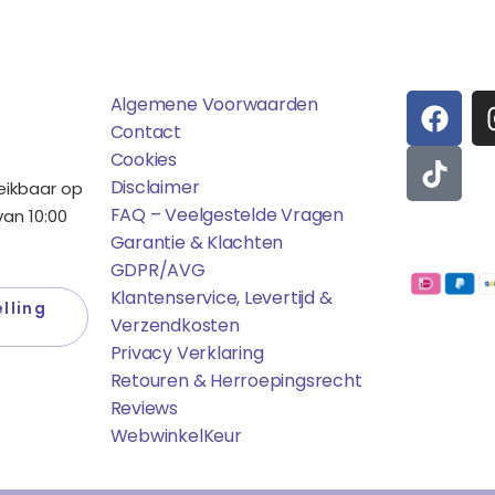
ens
Saponi
Social
F
T
Algemene Voorwaarden
A
I
Contact
C
K
Cookies
E
T
Disclaimer
reikbaar op
B
O
FAQ – Veelgestelde Vragen
an 10:00
O
K
Garantie & Klachten
Betaalmo
O
GDPR/AVG
K
Klantenservice, Levertijd &
lling
Verzendkosten
Privacy Verklaring
Retouren & Herroepingsrecht
Reviews
WebwinkelK
Eur