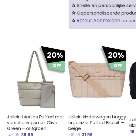
✰
Snelle en persoonlijke serv
✰
Gepersonaliseerde product
Retour Aanmelden
✰
en on
Oorspronkelijke
Huidige
Oorspronkelijke
Huidige
20%
20%
prijs
prijs
prijs
prijs
was:
is:
was:
is:
OFF
OFF
€ 49.99.
€ 39.99.
€ 39.99.
€ 31.99.
Jollein luiertas Puffed met
Jollein kinderwagen buggy
Jol
verschoningsmat Olive
organizer Puffed Biscuit –
Bla
Green – olijfgroen
beige
19
49.99
39.99
39.99
31.99