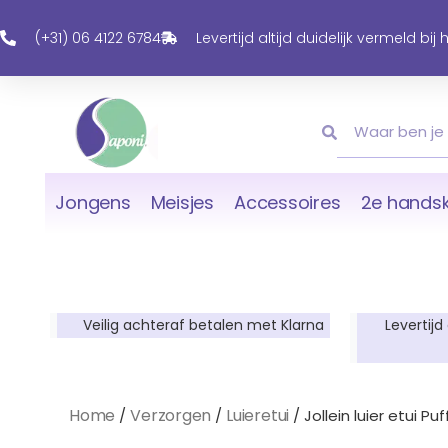
Ga
Naar
(+31) 06 4122 6784
Levertijd altijd duidelijk vermeld bij
De
Inhoud
Zoeken
Zoeken
Jongens
Meisjes
Accessoires
2e handsk
Veilig achteraf betalen met Klarna
Levertijd
Home
Verzorgen
Luieretui
/
/
/ Jollein luier etui Pu