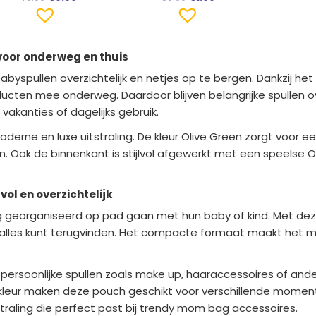
n voor onderweg en thuis
babyspullen overzichtelijk en netjes op te bergen. Dankzij h
ucten mee onderweg. Daardoor blijven belangrijke spullen ov
vakanties of dagelijks gebruik.
rne en luxe uitstraling. De kleur Olive Green zorgt voor een
Ook de binnenkant is stijlvol afgewerkt met een speelse Ol
vol en overzichtelijk
g georganiseerd op pad gaan met hun baby of kind. Met deze 
 alles kunt terugvinden. Het compacte formaat maakt het m
 persoonlijke spullen zoals make up, haaraccessoires of an
 kleur maken deze pouch geschikt voor verschillende momenten
straling die perfect past bij trendy mom bag accessoires.