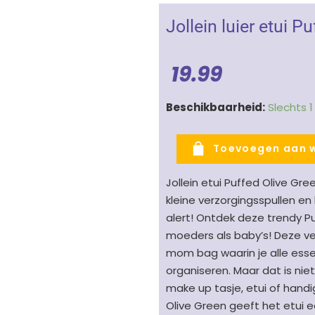
Jollein luier etui P
19.99
Jollein
Beschikbaarheid:
Slechts 
luier
etui
Toevoegen aan 
Puffed
Olive
Jollein etui Puffed Olive Gre
Green
kleine verzorgingsspullen 
-
alert! Ontdek deze trendy P
olijfgroen
moeders als baby’s! Deze ve
aantal
mom bag waarin je alle esse
organiseren. Maar dat is nie
make up tasje, etui of handi
Olive Green geeft het etui e