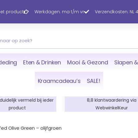
 het product
Werkdagen: ma t/m vr
Verzendkosten: NL 4,
leding
Eten & Drinken
Mooi & Gezond
Slapen &
Kraamcadeau’s
SALE!
 duidelijk vermeld bij ieder
8,8 klantwaardering via
product
WebwinkelKeur
ffed Olive Green – olijfgroen