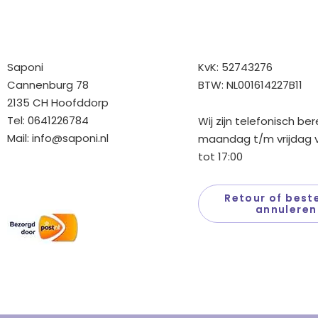
Bedrijfgegevens
Overige gegev
Saponi
KvK: 52743276
Cannenburg 78
BTW: NL001614227B11
2135 CH Hoofddorp
Tel: 0641226784
Wij zijn telefonisch be
Mail:
info@saponi.nl
maandag t/m vrijdag v
tot 17:00
Wij versturen met:
Retour of beste
annuleren