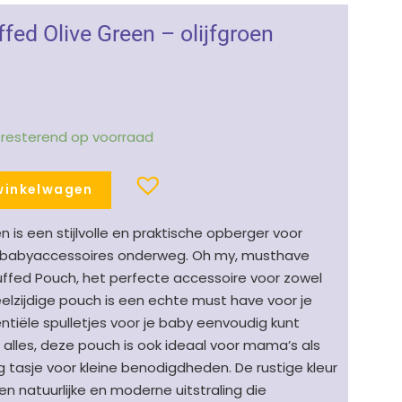
uffed Olive Green – olijfgroen
1 resterend op voorraad
winkelwagen
en is een stijlvolle en praktische opberger voor
en babyaccessoires onderweg. Oh my, musthave
uffed Pouch, het perfecte accessoire voor zowel
elzijdige pouch is een echte must have voor je
ntiële spulletjes voor je baby eenvoudig kunt
t alles, deze pouch is ook ideaal voor mama’s als
g tasje voor kleine benodigdheden. De rustige kleur
en natuurlijke en moderne uitstraling die