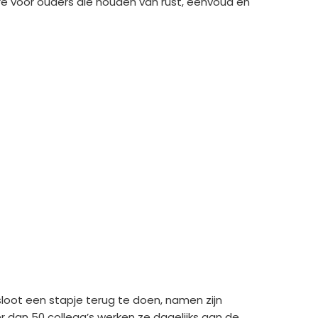
oire voor ouders die houden van rust, eenvoud en
sloot een stapje terug te doen, namen zijn
r dan 50 collega’s werken ze dagelijks aan de