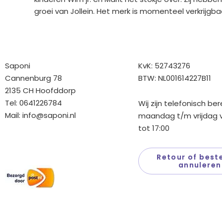
groei van Jollein. Het merk is momenteel verkrijgba
Bedrijfgegevens
Overige gegev
Saponi
KvK: 52743276
Cannenburg 78
BTW: NL001614227B11
2135 CH Hoofddorp
Tel: 0641226784
Wij zijn telefonisch be
Mail:
info@saponi.nl
maandag t/m vrijdag v
tot 17:00
Wij versturen met:
Retour of beste
annuleren