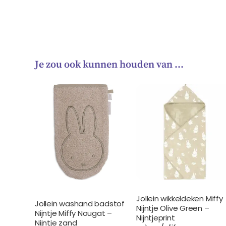
Je zou ook kunnen houden van …
Jollein wikkeldeken Miffy
Jollein washand badstof
Nijntje Olive Green –
Nijntje Miffy Nougat –
Nijntjeprint
Nijntje zand