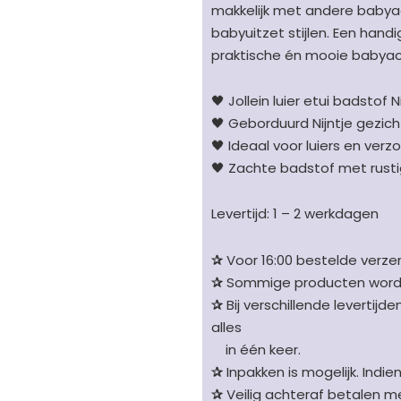
aantal
makkelijk met andere babya
babyuitzet stijlen. Een handi
praktische én mooie babyac
🖤 Jollein luier etui badstof N
🖤 Geborduurd Nijntje gezic
🖤 Ideaal voor luiers en ver
🖤 Zachte badstof met rustig
Levertijd: 1 – 2 werkdagen
✰
Voor 16:00 bestelde verzen
✰
Sommige producten worden 
✰
Bij verschillende levertijd
alles
in één keer.
✰
Inpakken is mogelijk. Indie
✰
Veilig achteraf betalen me