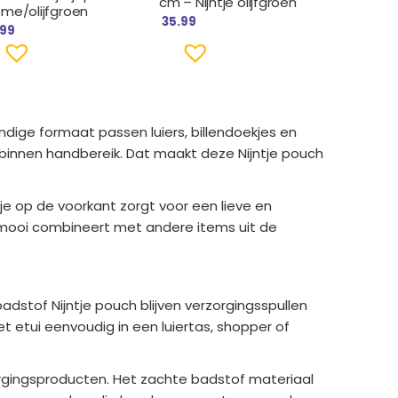
cm – Nijntje olijfgroen
ème/olijfgroen
35.99
.99
andige formaat passen luiers, billendoekjes en
l binnen handbereik. Dat maakt deze Nijntje pouch
je op de voorkant zorgt voor een lieve en
die mooi combineert met andere items uit de
dstof Nijntje pouch blijven verzorgingsspullen
t etui eenvoudig in een luiertas, shopper of
zorgingsproducten. Het zachte badstof materiaal