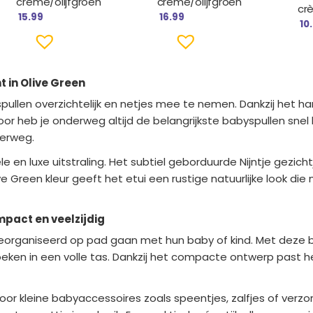
crème/olijfgroen
crème/olijfgroen
cr
15.99
16.99
10
ht in Olive Green
spullen overzichtelijk en netjes mee te nemen. Dankzij het h
rdoor heb je onderweg altijd de belangrijkste babyspullen sne
derweg.
en luxe uitstraling. Het subtiel geborduurde Nijntje gezicht
live Green kleur geeft het etui een rustige natuurlijke look 
mpact en veelzijdig
georganiseerd op pad gaan met hun baby of kind. Met deze ba
oeken in een volle tas. Dankzij het compacte ontwerp past he
voor kleine babyaccessoires zoals speentjes, zalfjes of ver