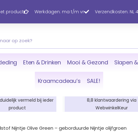
 het product
Werkdagen: ma t/m vr
Verzendkosten: NL 4,
leding
Eten & Drinken
Mooi & Gezond
Slapen &
Kraamcadeau’s
SALE!
 duidelijk vermeld bij ieder
8,8 klantwaardering via
product
WebwinkelKeur
adstof Nijntje Olive Green – geborduurde Nijntje olijfgroen