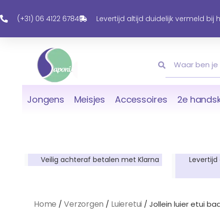
Ga
Naar
(+31) 06 4122 6784
Levertijd altijd duidelijk vermeld bij
De
Inhoud
Zoeken
Zoeken
Jongens
Meisjes
Accessoires
2e handsk
Veilig achteraf betalen met Klarna
Levertijd
Home
Verzorgen
Luieretui
/
/
/ Jollein luier etui b