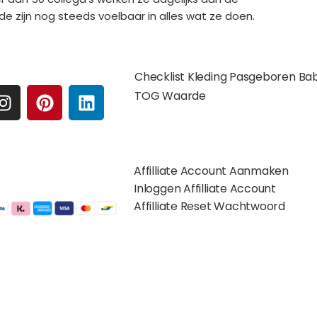
de zijn nog steeds voelbaar in alles wat ze doen.
e media
Extra pagina's
Checklist Kleding Pasgeboren Ba
I
P
L
TOG Waarde
N
I
I
S
N
N
Affilates
T
T
K
A
E
E
Affilliate Account Aanmaken
G
R
D
gelijkheden:
Inloggen Affilliate Account
R
E
I
Affilliate Reset Wachtwoord
A
S
N
M
T
©2012 – 2026 saponi.nl | svwdeveloper.nl