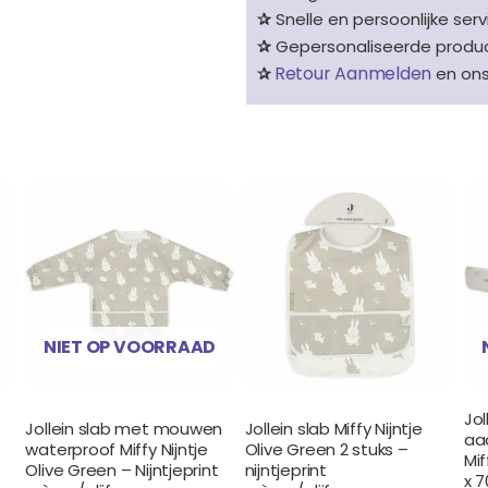
✰
Snelle en persoonlijke serv
✰
Gepersonaliseerde product
Retour Aanmelden
✰
en on
NIET OP VOORRAAD
Jol
Jollein slab met mouwen
Jollein slab Miffy Nijntje
aa
waterproof Miffy Nijntje
Olive Green 2 stuks –
Mif
Olive Green – Nijntjeprint
nijntjeprint
x 7