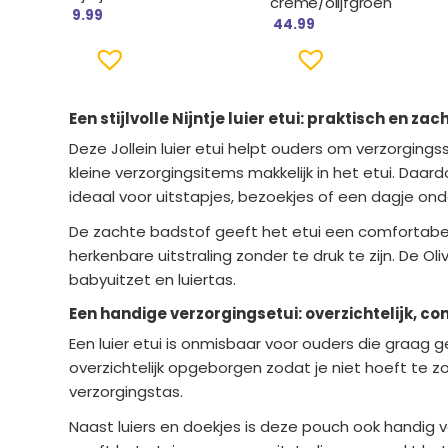
crème/olijfgroen
9.99
44.99
Een stijlvolle Nijntje luier etui: praktisch en zac
Deze Jollein luier etui helpt ouders om verzorgings
kleine verzorgingsitems makkelijk in het etui. Daa
ideaal voor uitstapjes, bezoekjes of een dagje on
De zachte badstof geeft het etui een comfortabele 
herkenbare uitstraling zonder te druk te zijn. De O
babyuitzet en luiertas.
Een handige verzorgingsetui: overzichtelijk, co
Een luier etui is onmisbaar voor ouders die graag 
overzichtelijk opgeborgen zodat je niet hoeft te z
verzorgingstas.
Naast luiers en doekjes is deze pouch ook handig 