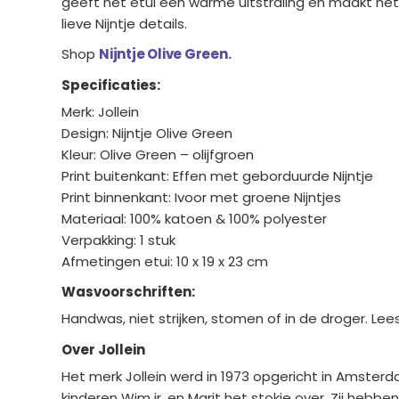
geeft het etui een warme uitstraling en maakt het e
lieve Nijntje details.
Shop
Nijntje Olive Green.
Specificaties:
Merk: Jollein
Design: Nijntje Olive Green
Kleur: Olive Green – olijfgroen
Print buitenkant: Effen met geborduurde Nijntje
Print binnenkant: Ivoor met groene Nijntjes
Materiaal: 100% katoen & 100% polyester
Verpakking: 1 stuk
Afmetingen etui: 10 x 19 x 23 cm
Wasvoorschriften:
Handwas, niet strijken, stomen of in de droger. Le
Over Jollein
Het merk Jollein werd in 1973 opgericht in Amsterd
kinderen Wim jr. en Marit het stokje over. Zij heb