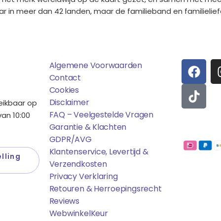
ar in meer dan 42 landen, maar de familieband en familielief
ens
Saponi
Social
F
T
Algemene Voorwaarden
A
I
Contact
C
K
Cookies
E
T
Disclaimer
reikbaar op
B
O
FAQ – Veelgestelde Vragen
an 10:00
O
K
Garantie & Klachten
Betaalmo
O
GDPR/AVG
K
Klantenservice, Levertijd &
lling
Verzendkosten
Privacy Verklaring
Retouren & Herroepingsrecht
Reviews
WebwinkelK
Eur