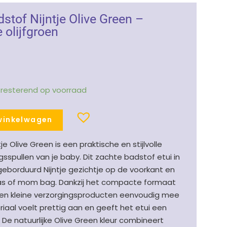
adstof Nijntje Olive Green –
 olijfgroen
1 resterend op voorraad
winkelwagen
tje Olive Green is een praktische en stijlvolle
gsspullen van je baby. Dit zachte badstof etui in
 geborduurd Nijntje gezichtje op de voorkant en
rtas of mom bag. Dankzij het compacte formaat
es en kleine verzorgingsproducten eenvoudig mee
aal voelt prettig aan en geeft het etui een
. De natuurlijke Olive Green kleur combineert