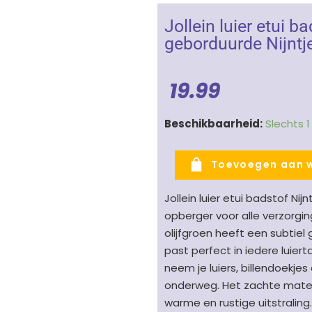
Jollein luier etui b
geborduurde Nijntje
19.99
Jollein
Beschikbaarheid:
Slechts 
luier
etui
Toevoegen aan 
badstof
Nijntje
Jollein luier etui badstof Nijn
Olive
opberger voor alle verzorgin
Green
olijfgroen heeft een subtiel
-
past perfect in iedere luie
geborduurde
neem je luiers, billendoekj
Nijntje
onderweg. Het zachte materi
olijfgroen
warme en rustige uitstraling