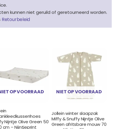
ice.
en kunnen niet geruild of geretourneerd worden.
Retourbeleid
s
NIET OP VOORRAAD
NIET OP VOORRAAD
lein
Jollein winter slaapzak
ankleedkussenhoes
Miffy & Snuffy Nijntje Olive
fy Nijntje Olive Green 50
Green afritsbare mouw 70
0 cm – Nijntjeprint