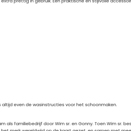
xtra prettig in gebruik. Een praktische én stijlvolle access
es altijd even de wasinstructies voor het schoonmaken.
am als familiebedrijf door Wim sr. en Gonny. Toen Wim sr. be
ben het merk wereldwijd op de kaart gezet, en samen met mee