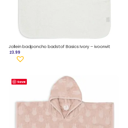
Jollein badponcho badstof Basics Ivory – ivoorwit
23.99
Save