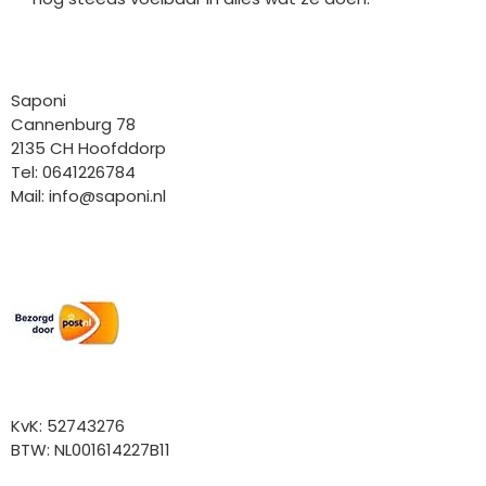
Bedrijfgegevens
Saponi
Cannenburg 78
2135 CH Hoofddorp
Tel: 0641226784
Mail:
info@saponi.nl
Wij versturen met:
Overige gegevens
KvK: 52743276
BTW: NL001614227B11