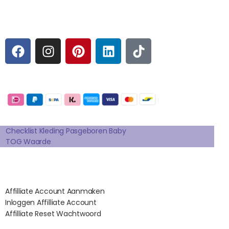
Sociale media
F
I
P
L
T
A
N
I
I
I
C
S
N
N
K
E
T
T
K
T
Betaalmogelijkheden:
B
A
E
E
O
O
G
R
D
K
Extra pagina's
O
R
E
I
K
A
S
N
Checklist Kleding Pasgeboren Baby
TOG Waarde
M
T
Affilates
Affilliate Account Aanmaken
Inloggen Affilliate Account
Affilliate Reset Wachtwoord