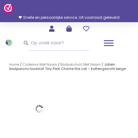
Ga
Naar
De
🖤 Snelle en persoonlijke service. Uit voorraad geleverd
Inhoud
Zoeken
Zoeken
Home
/
Cadeaus Met Naam
/
Badponcho's Met Naam
/ Jollein
badponcho badstof Tiny Park Charlie the cat – kattengezicht beige