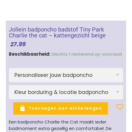
Jollein badponcho badstof Tiny Park
Charlie the cat – kattengezicht beige
27.99
Jollein
Beschikbaarheid:
Slechts 1 resterend op voorraad
badponcho
badstof
Tiny
Personaliseer jouw badponcho
Park
Charlie
Kleur borduring & locatie badponcho
the
cat
-
Toevoegen aan winkelwagen
kattengezicht
beige
Een badponcho Charlie the Cat maakt ieder
aantal
badmoment extra gezellig en comfortabel. De